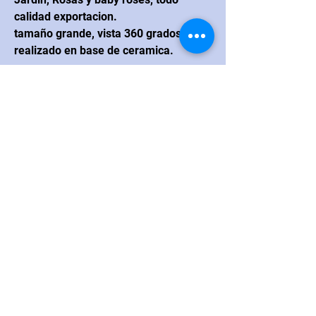
calidad exportacion.
tamaño grande, vista 360 grados , y
realizado en base de ceramica.
CONTACTO
Navarrete
Blvd. Juan Navarrete #264
esquina con calle Real Hermosillo,
México CP 83200
Correo electrónico:
loanna.flores@hotmail.com
Teléfono
:
+52