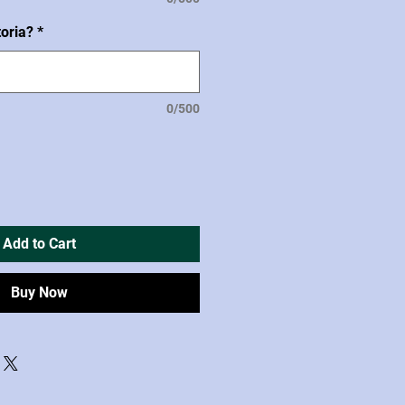
toria?
*
0/500
Add to Cart
Buy Now