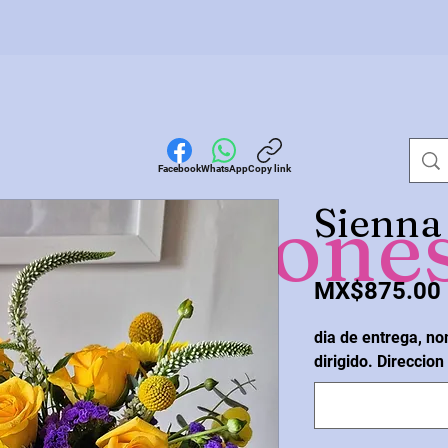
Facebook
WhatsApp
Copy link
omocione
Sienna
MX$875.00
dia de entrega, no
dirigido. Direccion