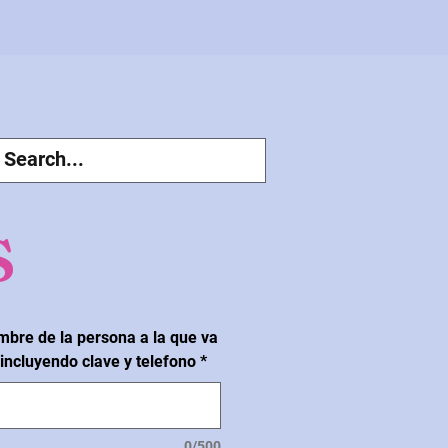
s
Price
mbre de la persona a la que va
 incluyendo clave y telefono
*
0/500