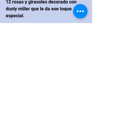
12 rosas y girasoles decorado con
dusty miller que le da ese toque
especial.
CONTACTO
Navarrete
Blvd. Juan Navarrete #264
esquina con calle Real Hermosillo,
México CP 83200
Correo electrónico:
loanna.flores@hotmail.com
Teléfono
:
+52