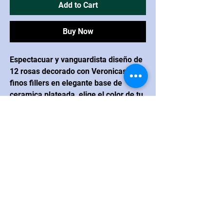
Add to Cart
Buy Now
Espectacuar y vanguardista diseño de
12 rosas decorado con Veronicas y
finos fillers en elegante base de
ceramica plateada, elige el color de tu
eleccion.
CONTACTO
Navarrete
Blvd. Juan Navarrete #264
esquina con calle Real Hermosillo,