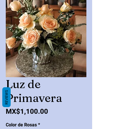
Luz de
REVIEWS
Primavera
Price
MX$1,100.00
Color de Rosas
*