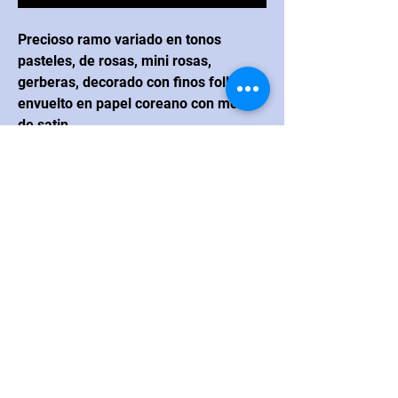
Precioso ramo variado en tonos
pasteles, de rosas, mini rosas,
gerberas, decorado con finos follajes y
envuelto en papel coreano con moño
de satin.
CONTACTO
Navarrete
Blvd. Juan Navarrete #264
esquina con calle Real Hermosillo,
México CP 83200
Correo electrónico: