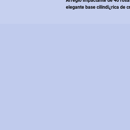
Arreglo impactante de 40 rosas
elegante base cilindi¿rica de c