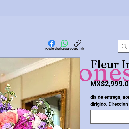
Facebook
WhatsApp
Copy link
omocione
Fleur 
MX$2,999.0
dia de entrega, no
dirigido. Direccion