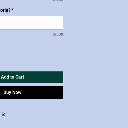
toria?
*
0/500
Add to Cart
Buy Now