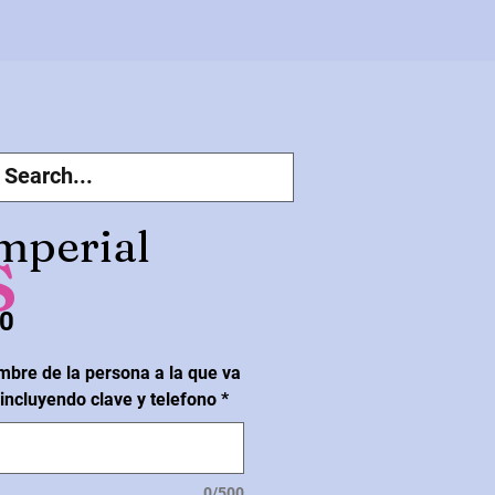
s
Imperial
Price
0
mbre de la persona a la que va
 incluyendo clave y telefono
*
0/500