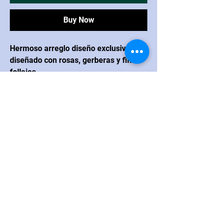
Buy Now
Hermoso arreglo diseño exclusivo,
diseñado con rosas, gerberas y finos
follajes.
CONTACTO
Navarrete
Blvd. Juan Navarrete #264
esquina con calle Real Hermosillo,
México CP 83200
Correo electrónico: