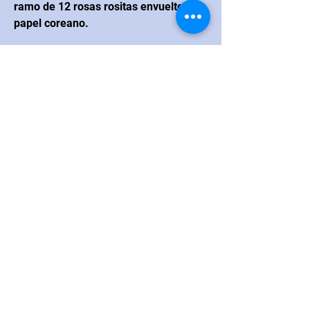
ramo de 12 rosas rositas envuelto en
papel coreano.
CONTACTO
Navarrete
Blvd. Juan Navarrete #264
esquina con calle Real Hermosillo,
México CP 83200
Correo electrónico:
loanna.flores@hotmail.com
Teléfono
:
+52
662 216 5717