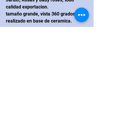
calidad exportacion.
tamaño grande, vista 360 grados , y
realizado en base de ceramica.
CONTACTO
Navarrete
Blvd. Juan Navarrete #264
esquina con calle Real Hermosillo,
México CP 83200
Correo electrónico:
loanna.flores@hotmail.com
Teléfono
:
+52