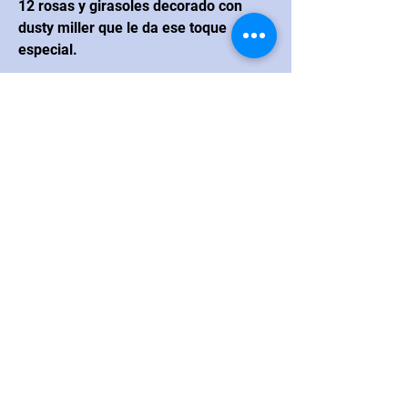
12 rosas y girasoles decorado con
dusty miller que le da ese toque
especial.
CONTACTO
Navarrete
Blvd. Juan Navarrete #264
esquina con calle Real Hermosillo,
México CP 83200
Correo electrónico:
loanna.flores@hotmail.com
Teléfono
:
+52