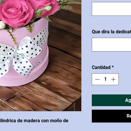
Que dira la dedica
Cantidad
*
Ag
R
ilindrica de madera con moño de